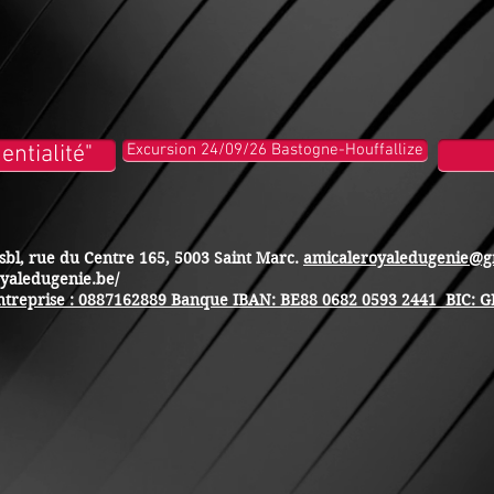
entialité"
Excursion 24/09/26 Bastogne-Houffallize
sbl, rue du Centre 165, 5003 Saint Marc.
amicaleroyaledugenie@g
oyaledugenie.be/
ntreprise : 0887162889 Banque IBAN: BE88 0682 0593 2441 BIC: