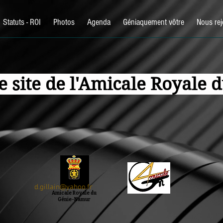
Statuts - ROI
Photos
Agenda
Géniaquement vôtre
Nous rej
e site de l'Amicale Royale
d.gillain@yahoo.fr
Amicale Royale du
Génie-Namur