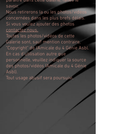
paraître dans cette Galerie, faites le
savoir.
Nous retirerons la ou les photos/vidéos
concernées dans les plus brefs délais.
Si vous voulez ajouter des photos
contactez nous.
Toutes les photos/vidéos de cette
Galerie sont, sauf mention contraire,
"Copyright" de l'Amicale du 4 Génie Asbl.
En cas d'utilisation autre que
personnelle, veuillez indiquer la source
des photos/vidéos (Amicale du 4 Génie
Asbl).
Tout usage abusif sera poursuivi.