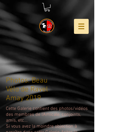
Photos: Beau
Vélo de Ravel
Amay 2019
Cette Galerie contient des photos/vidéos
des membres de l'Amicale, conjoints,
amis, etc...
Si vous avez la moindre objection à