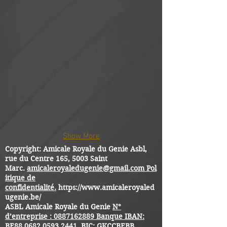
Show More
Copyright: Amicale Royale du Genie Asbl,
rue du Centre 165, 5003 Saint
Marc.
amicaleroyaledugenie@gmail.com
Pol
itique de
confidentialité.
https://www.amicaleroyaled
ugenie.be/
ASBL Amicale Royale du Genie
N°
d’entreprise :
0887162889
Banque IBAN:
BE88
0682 0593 2441
BIC: GKCCBEBB