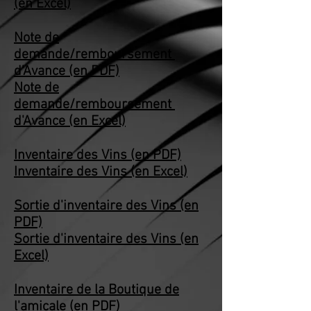
(en Excel)
Note de
demande/remboursement
d'Avance (en PDF)
Note de
demande/remboursement
d'Avance (en Excel)
Inventaire des Vins (en PDF)
Inventaire des Vins (en Excel)
Sortie d'inventaire des Vins (en
PDF)
Sortie d'inventaire des Vins (en
Excel)
Inventaire de la Boutique de
l'amicale (en PDF)