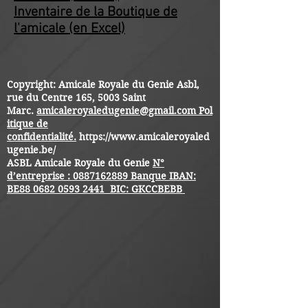
Inventaire de la Boutique de
l'amicale (en Excel)
Copyright: Amicale Royale du Genie Asbl,
rue du Centre 165, 5003 Saint
Marc.
amicaleroyaledugenie@gmail.com
Pol
itique de
confidentialité.
https://www.amicaleroyaled
ugenie.be/
ASBL Amicale Royale du Genie
N°
d’entreprise :
0887162889
Banque IBAN:
BE88
0682 0593 2441
BIC: GKCCBEBB