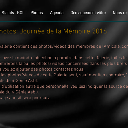
Statuts - ROI
Photos
Agenda
Géniaquement vôtre
Nous rej
hotos: Journée de la Mémoire 2016
Galerie contient des photos/vidéos des membres de l'Amicale, con
s avez la moindre objection à paraître dans cette Galerie, faites le 
etirerons la ou les photos/vidéos concernées dans les plus brefs 
s voulez ajouter des photos
contactez nous.
 les photos/vidéos de cette Galerie sont, sauf mention contraire, 
ale du 4 Génie Asbl.
 d'utilisation autre que personnelle, veuillez indiquer la source 
le du 4 Génie Asbl).
sage abusif sera poursuivi.