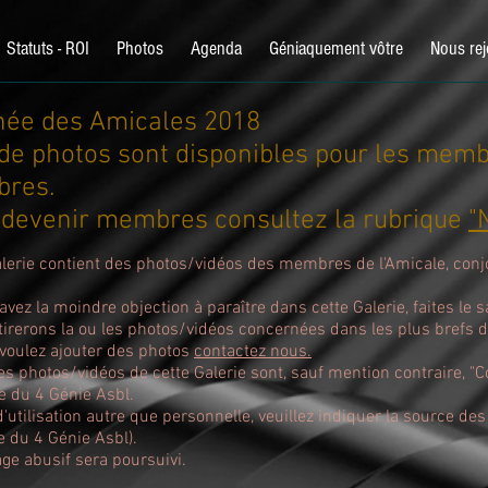
Statuts - ROI
Photos
Agenda
Géniaquement vôtre
Nous rej
née des Amicales 2018
de photos sont disponibles pour les memb
res.
 devenir membres consultez la rubrique
"
alerie contient des photos/vidéos des membres de l'Amicale, conjo
avez la moindre objection à paraître dans cette Galerie, faites le sa
tirerons la ou les photos/vidéos concernées dans les plus brefs d
 voulez ajouter des photos
contactez nous.
es photos/vidéos de cette Galerie sont, sauf mention contraire, "C
e du 4 Génie Asbl.
'utilisation autre que personnelle, veuillez indiquer la source de
e du 4 Génie Asbl).
ge abusif sera poursuivi.