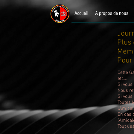
Accueil
A propos de nous
Jour
Plus 
Memb
Pour
Cette G
etc...
Si vous 
Nous re
Si vous
Toutes l
l'Amical
En cas d
(Amical
Tout usa