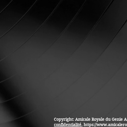
Copyright: Amicale Royale du Genie A
confidentialité.
https://www.amicaler