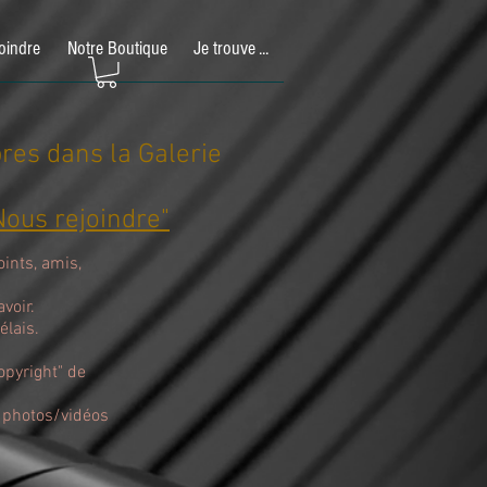
oindre
Notre Boutique
Je trouve ...
res dans la Galerie
Nous rejoindre"
ints, amis,
voir.
élais.
opyright" de
s photos/vidéos