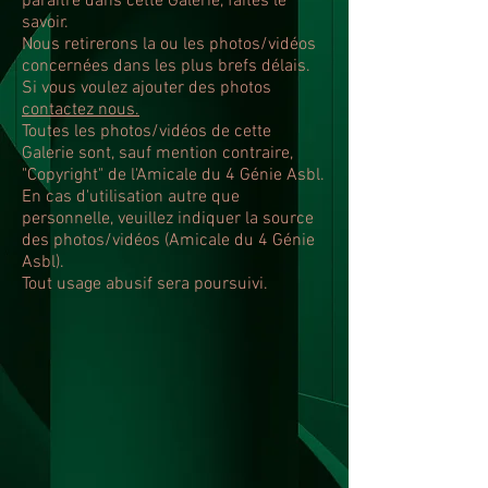
paraître dans cette Galerie, faites le
savoir.
Nous retirerons la ou les photos/vidéos
concernées dans les plus brefs délais.
Si vous voulez ajouter des photos
contactez nous.
Toutes les photos/vidéos de cette
Galerie sont, sauf mention contraire,
"Copyright" de l'Amicale du 4 Génie Asbl.
En cas d'utilisation autre que
personnelle, veuillez indiquer la source
des photos/vidéos (Amicale du 4 Génie
Asbl).
Tout usage abusif sera poursuivi.