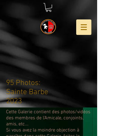
95 Photos:
Sainte Barbe
2023
Cette Galerie contient des photos/vidéos
des membres de l'Amicale, conjoints,
amis, etc...
Si vous avez la moindre objection à