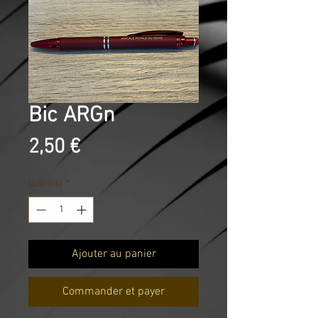
Bic ARGn
Prix
2,50 €
Quantité
*
Ajouter au panier
Commander et payer